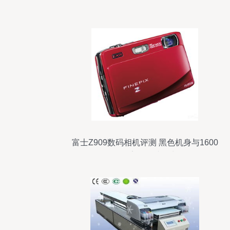
IT168数码评测
富士Z909数码相机评测 黑色机身与1600
万像素的便携魅力