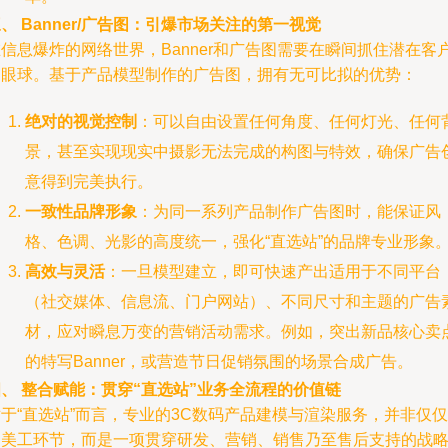
、 Banner/广告图：引爆市场关注的第一视觉
信息爆炸的网络世界，Banner和广告图需要在瞬间抓住潜在客
的眼球。基于产品模型制作的广告图，拥有无可比拟的优势：
绝对的视觉控制
：可以自由设置任何角度、任何灯光、任何
景，甚至实现现实中摄影无法完成的构图与特效，确保广告
意得到完美执行。
一致性品牌形象
：为同一系列产品制作广告图时，能保证风
格、色调、光影的高度统一，强化“直选站”的品牌专业形象
高效与灵活
：一旦模型建立，即可快速产出适用于不同平台
（社交媒体、信息流、门户网站）、不同尺寸和主题的广告
材，应对瞬息万变的营销活动需求。例如，突出新品核心卖
的特写Banner，或营造节日促销氛围的场景合成广告。
、 整合赋能：贯穿“直选站”业务全流程的价值链
于“直选站”而言，专业的3C数码产品建模与渲染服务，并非仅仅
是美工环节，而是一项贯穿研发、营销、销售乃至售后支持的战