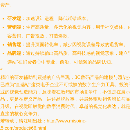
性资产。
研发端
：加速设计进程，降低试错成本。
营销端
：生产高质量、多元化的视觉内容，用于社交媒体、
容营销、广告投放，打造爆款。
销售端
：提升页面转化率，减少因视觉误差导致的退货率。
品牌端
：通过持续输出高品质、高科技感的视觉形象，建立“
选站”在消费者心中专业、前沿、可信赖的品牌认知。
**
从精准的研发辅助到震撼的广告呈现，3C数码产品的建模与渲染
术已成为“直选站”这类电子企业不可或缺的数字生产力工具。投资
专业的视觉创造能力，意味着在激烈的市场竞争中，不仅是在展
产品，更是在定义产品、讲述品牌故事，并最终驱动销售增长与
牌升级。在视觉即触觉的数字消费时代，卓越的视觉化表达，就
最直接的核心竞争力。
若转载，请注明出处：http://www.misoinc-
15.com/product/66.html