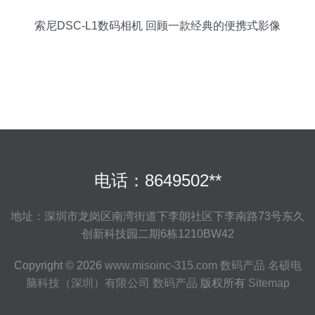
索尼DSC-L1数码相机 回顾一款经典的便携式影像
产品
电话：8649502**
地址：深圳市龙岗区南湾街道下李朗社区下李南路73号东久
创新科技园二期6栋1210BW42
Copyright © 2026
www.misoinc-315.com
数码产品
名硕电
脑科技（深圳）有限公司
数码产品
版权所有
Sitemap