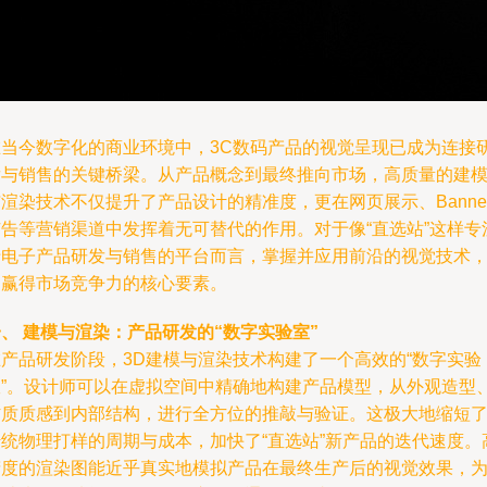
在当今数字化的商业环境中，3C数码产品的视觉呈现已成为连接
发与销售的关键桥梁。从产品概念到最终推向市场，高质量的建
渲染技术不仅提升了产品设计的精准度，更在网页展示、Banne
广告等营销渠道中发挥着无可替代的作用。对于像“直选站”这样专
于电子产品研发与销售的平台而言，掌握并应用前沿的视觉技术
是赢得市场竞争力的核心要素。
、 建模与渲染：产品研发的“数字实验室”
在产品研发阶段，3D建模与渲染技术构建了一个高效的“数字实验
室”。设计师可以在虚拟空间中精确地构建产品模型，从外观造型
材质质感到内部结构，进行全方位的推敲与验证。这极大地缩短
传统物理打样的周期与成本，加快了“直选站”新产品的迭代速度。
精度的渲染图能近乎真实地模拟产品在最终生产后的视觉效果，