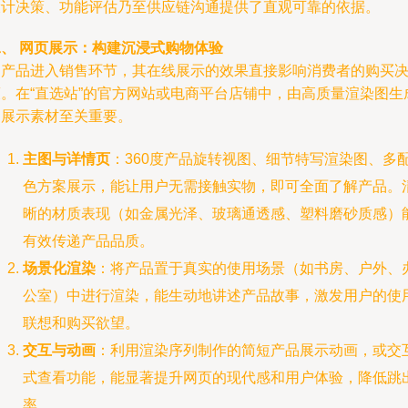
设计决策、功能评估乃至供应链沟通提供了直观可靠的依据。
二、 网页展示：构建沉浸式购物体验
当产品进入销售环节，其在线展示的效果直接影响消费者的购买
策。在“直选站”的官方网站或电商平台店铺中，由高质量渲染图生
的展示素材至关重要。
主图与详情页
：360度产品旋转视图、细节特写渲染图、多
色方案展示，能让用户无需接触实物，即可全面了解产品。
晰的材质表现（如金属光泽、玻璃通透感、塑料磨砂质感）
有效传递产品品质。
场景化渲染
：将产品置于真实的使用场景（如书房、户外、
公室）中进行渲染，能生动地讲述产品故事，激发用户的使
联想和购买欲望。
交互与动画
：利用渲染序列制作的简短产品展示动画，或交
式查看功能，能显著提升网页的现代感和用户体验，降低跳
率。